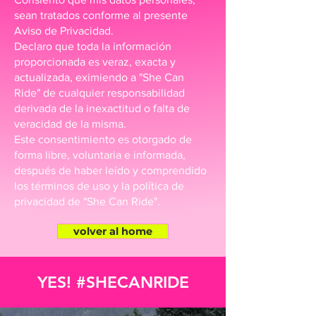
sean tratados conforme al presente
Aviso de Privacidad.
Declaro que toda la información
proporcionada es veraz, exacta y
actualizada, eximiendo a "She Can
Ride" de cualquier responsabilidad
derivada de la inexactitud o falta de
veracidad de la misma.
Este consentimiento es otorgado de
forma libre, voluntaria e informada,
después de haber leído y comprendido
los términos de uso y la política de
privacidad de "She Can Ride".
volver al home
YES! #SHECANRIDE