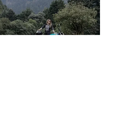
She Can Ride
Home
Cursos
Mentorias
Shop
About