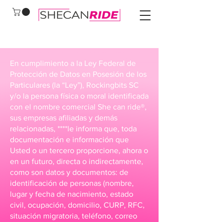
En cumplimiento a la Ley Federal de
Protección de Datos en Posesión de los
Particulares (la “Ley”), Rockingbits SC
y/o la persona física o moral identificada
con el nombre comercial She can ride®,
sus empresas afiliadas y demás
relacionadas, ****le informa que, toda
documentación e información que
Usted o un tercero proporcione, ahora o
en un futuro, directa o indirectamente,
como son datos y documentos: de
identificación de personas (nombre,
lugar y fecha de nacimiento, estado
civil, ocupación, domicilio, CURP, RFC,
situación migratoria, teléfono, correo